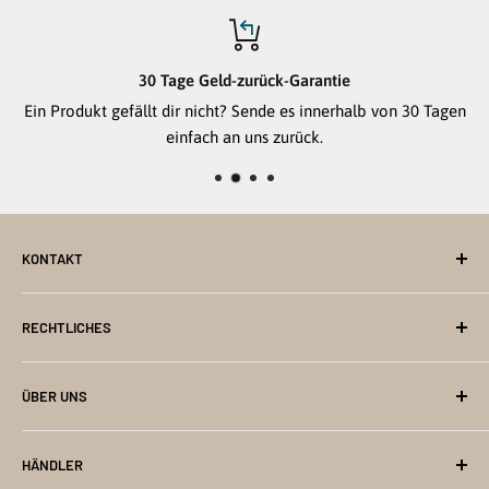
30 Tage Geld-zurück-Garantie
Ein Produkt gefällt dir nicht? Sende es innerhalb von 30 Tagen
einfach an uns zurück.
KONTAKT
Kontakt Formular
RECHTLICHES
Lampe@baerenpresse.de
shop@baerenpresse.de
Impressum
ÜBER UNS
Tel: 00495201828298
Datenschutz
Fax +49 (0)5201 735752
Widerrufsbelehrung
Hilfe (FAQ)
HÄNDLER
Versand- und Zahlungsbedingungen
Märkte- & Festivaltermine