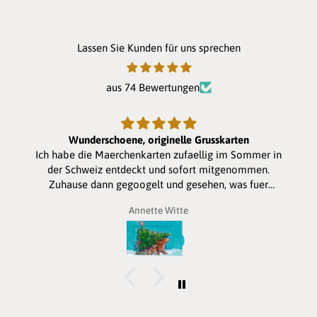
Lassen Sie Kunden für uns sprechen
aus 74 Bewertungen
Wunderschoene, originelle Grusskarten
Ich habe die Maerchenkarten zufaellig im Sommer in
der Schweiz entdeckt und sofort mitgenommen.
Zuhause dann gegoogelt und gesehen, was fuer
entzueckende Weihnachtskarten es auch gibt. Habe
Annette Witte
vier bestellt fuer die Enkelkinder. Sie werden grossen
Spass daran haben. Etwas teuer aber dafuer hat man
etwas Originelles. Ich kann es empfehlen, mal auf der
Homepage herum zu Stoebern.