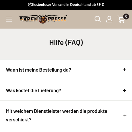
Direkt
📦Kostenloser Versand in Deutschland ab 39 €
zum
0
Curiosi
Inhalt
GmbH
Hilfe (FAQ)
Wann ist meine Bestellung da?
Wir versenden jeden Werktag. Deine Bestellung sollte
also innerhalb von 1 bis 3 Werktagen bei dir Zuhause
Was kostet die Lieferung?
eintreffen.
Normalerweise 4,50 Euro. Ab einem Warenkorb von 39
Euro schenken wir dir
Mit welchem Dienstleister werden die produkte
die Versandkosten. Pakete in die Schweiz kosten 14,95
verschickt?
Euro und ins
Wir versenden klimaneutral mit DHL GoGreen, DPD und